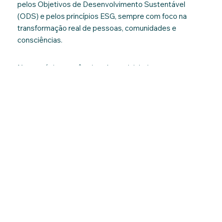
pelos Objetivos de Desenvolvimento Sustentável
(ODS) e pelos princípios ESG, sempre com foco na
transformação real de pessoas, comunidades e
consciências.
Nesta página, você vai conhecer iniciativas que unem
educação, inclusão social e sustentabilidade de forma
sensível e acessível. Descubra como cada projeto atua
e como você pode participar, apoiar ou se inspirar.
ORADORES
DA PAZ
Espaço dedicado a palestrantes, educadores, artistas e
especialistas que difundem conhecimentos ligados aos