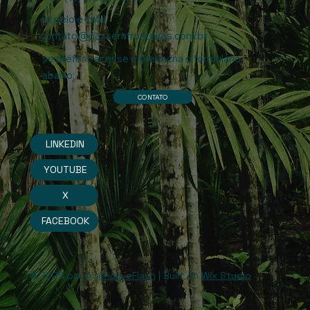
ou pelo e-mail
contato@pazsemfronteiras.com.br
se preferir, acesse e preencha o formulário
abaixo:
CONTATO
LINKEDIN
YOUTUBE
X
FACEBOOK
© 2025 por
Agência eFlash
| Built on
Wix Studio