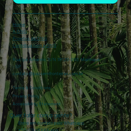
Home
A ONG
Projetos da ONG
Contribua com a ONG
Rua Ipê Amarelo, S/N 18120-000, Mairinque
- SP
contato@pazsemfronteiras.com.br
Terms & Conditions
Privacy Policy
Accessibility Statement
Quer falar com a gente?
Entre em contato pelo Whatsapp
+55 (11) yXXXX-xxxx