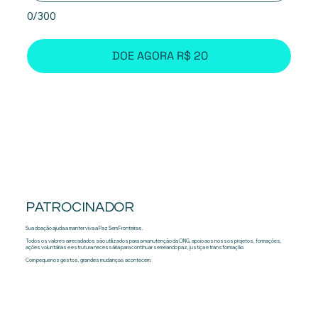
0/300
DOE AGORA R$ 20
PATROCINADOR
Sua doação ajuda a manter viva a Paz Sem Fronteiras.
Todos os valores arrecadados são utilizados para a manutenção da ONG, apoio aos nossos projetos, formações,
ações voluntárias e estrutura necessária para continuar semeando paz, justiça e transformação.
Com pequenos gestos, grandes mudanças acontecem.