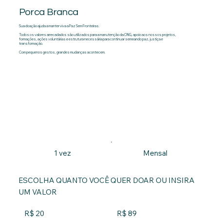
Porca Branca
Sua doação ajuda a manter viva a Paz Sem Fronteiras.
Todos os valores arrecadados são utilizados para a manutenção da ONG, apoio aos nossos projetos,
formações, ações voluntárias e estrutura necessária para continuar semeando paz, justiça e
transformação.
Com pequenos gestos, grandes mudanças acontecem.
1 vez
Mensal
ESCOLHA QUANTO VOCÊ QUER DOAR OU INSIRA
UM VALOR
R$ 20
R$ 89