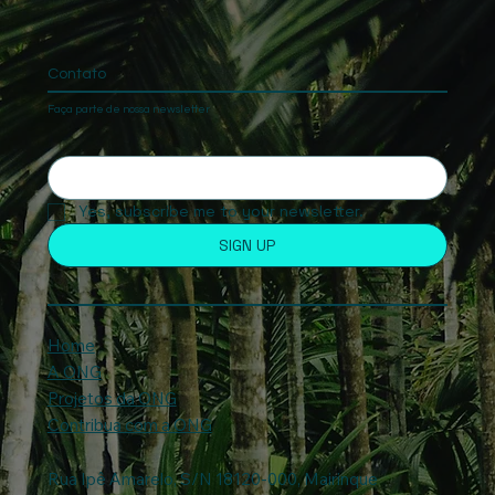
Contato
Faça parte de nossa newsletter
Yes, subscribe me to your newsletter.
SIGN UP
Home
A ONG
Projetos da ONG
Contribua com a ONG
Rua Ipê Amarelo, S/N 18120-000, Mairinque