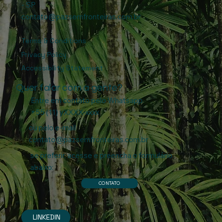
- SP
contato@pazsemfronteiras.com.br
Terms & Conditions
Privacy Policy
Accessibility Statement
Quer falar com a gente?
Entre em contato pelo Whatsapp
+55 (11) yXXXX-xxxx
ou pelo e-mail
contato@pazsemfronteiras.com.br
se preferir, acesse e preencha o formulário
abaixo:
CONTATO
LINKEDIN