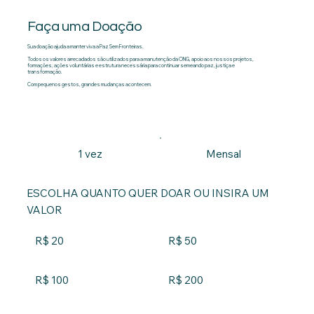
Faça uma Doação
Sua doação ajuda a manter viva a Paz Sem Fronteiras.
Todos os valores arrecadados são utilizados para a manutenção da ONG, apoio aos nossos projetos,
formações, ações voluntárias e estrutura necessária para continuar semeando paz, justiça e
transformação.
Com pequenos gestos, grandes mudanças acontecem.
1 vez
Mensal
ESCOLHA QUANTO QUER DOAR OU INSIRA UM
VALOR
R$ 20
R$ 50
R$ 100
R$ 200