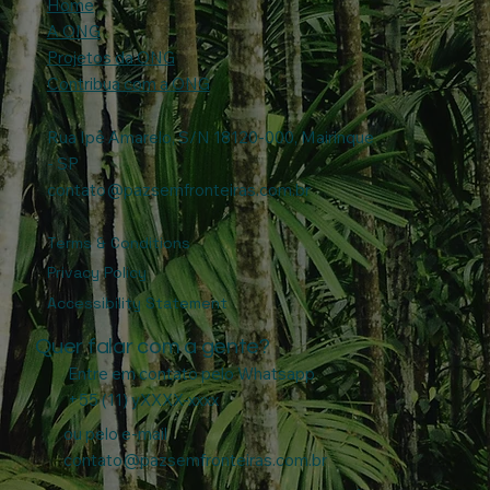
Home
A ONG
Projetos da ONG
Contribua com a ONG
Rua Ipê Amarelo, S/N 18120-000, Mairinque
- SP
contato@pazsemfronteiras.com.br
Terms & Conditions
Privacy Policy
Accessibility Statement
Quer falar com a gente?
Entre em contato pelo Whatsapp
+55 (11) yXXXX-xxxx
ou pelo e-mail
contato@pazsemfronteiras.com.br