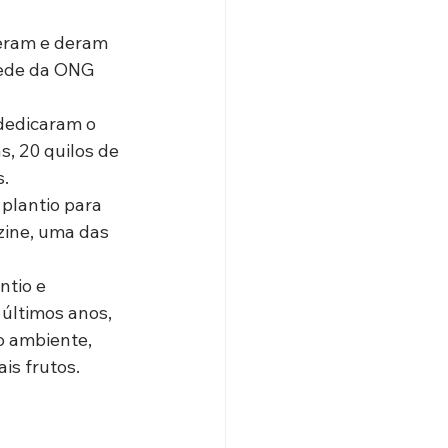
ceram e deram 
sede da ONG 
dedicaram o 
s, 20 quilos de 
s.
plantio para 
zine, uma das 
tio e 
últimos anos, 
 ambiente, 
is frutos.