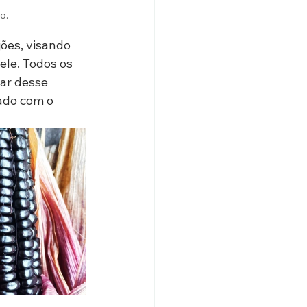
o.
ões, visando 
le. Todos os 
ar desse 
ado com o 