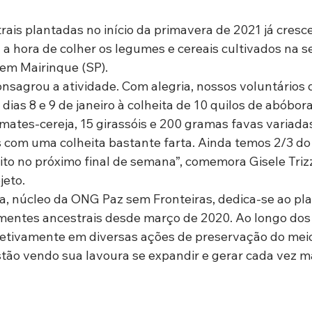
ais plantadas no início da primavera de 2021 já cres
 a hora de colher os legumes e cereais cultivados na 
em Mairinque (SP).
sagrou a atividade. Com alegria, nossos voluntários 
dias 8 e 9 de janeiro à colheita de 10 quilos de abóbora
omates-cereja, 15 girassóis e 200 gramas favas variada
om uma colheita bastante farta. Ainda temos 2/3 do 
eito no próximo final de semana”, comemora Gisele Triz
jeto.
a, núcleo da ONG Paz sem Fronteiras, dedica-se ao plan
mentes ancestrais desde março de 2020. Ao longo dos 
etivamente em diversas ações de preservação do meio
stão vendo sua lavoura se expandir e gerar cada vez ma